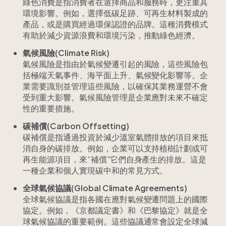
綠色消費是指消費者在選擇商品和服務時，更注重其
環境影響。例如，選擇低碳足跡、可再生材料製成的
產品，或是購買經過環保認證的品牌。這種消費模式
有助於減少資源浪費和環境污染，推動綠色經濟。
氣候風險(Climate Risk)
氣候風險是指由於氣候變遷引起的風險，這些風險包
括極端天氣事件、海平面上升、氣候變化影響等。企
業需要識別並管理這些風險，以確保其業務運營不會
受到重大影響。氣候風險管理是企業應對未來不確定
性的重要措施。
碳補償(Carbon Offsetting)
碳補償是指通過投資於減少溫室氣體排放的項目來抵
消自身的碳排放。例如，企業可以支持植樹計劃或可
再生能源項目，來“補償”它們自身產生的排放。這是
一種企業和個人實現碳中和的常見方式。
全球氣候協議(Global Climate Agreements)
全球氣候協議是指各國在應對氣候變遷問題上的國際
協定。例如，《京都議定書》和《巴黎協定》就是全
球氣候協議的重要範例。這些協議通常會設定全球減