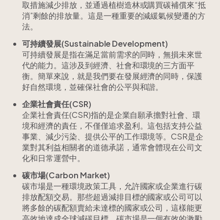
取措施減少排放，並通過植樹造林或購買碳補償來“抵
消”剩餘的排放量。這是一種重要的減緩氣候變遷的方
法。
可持續發展(Sustainable Development)
可持續發展是指在滿足當前需求的同時，無損未來世
代的能力。這涉及到經濟、社會和環境的三方面平
衡。簡單來說，就是我們要在發展經濟的同時，保護
好自然環境，並確保社會的公平與和諧。
企業社會責任(CSR)
企業社會責任(CSR)指的是企業自願承擔對社會、環
境和經濟的責任，不僅僅追求盈利。這包括支持公益
事業、減少污染、提供公平的工作環境等。CSR是企
業對其利益相關者的道德承諾，通常會體現在公司文
化和日常運營中。
碳市場(Carbon Market)
碳市場是一種環境政策工具，允許國家或企業進行碳
排放配額交易。那些超過減排目標的國家或公司可以
將多餘的碳配額賣給未達標的國家或公司，這樣能更
高效地達成全球減碳目標。碳市場是一個有效的激勵