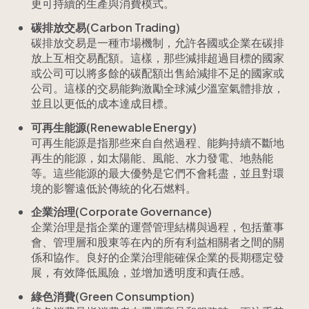
更可持續的生產與消費模式。
碳排放交易(Carbon Trading)
碳排放交易是一種市場機制，允許各國或企業在碳排
放上互相交易配額。這樣，那些減排超過目標的國家
或公司可以將多餘的碳配額出售給減排不足的國家或
公司。這樣的交易能夠激勵全球減少溫室氣體排放，
並且以更低的成本達成目標。
可再生能源(Renewable Energy)
可再生能源是指那些來自自然過程、能夠持續不斷地
再生的能源，如太陽能、風能、水力發電、地熱能
等。這些能源的最大優勢是它們不會耗盡，並且對環
境的影響遠低於傳統的化石燃料。
企業治理(Corporate Governance)
企業治理是指企業的運營管理結構與過程，包括董事
會、管理層和股東等在內的所有利益相關者之間的關
係和協作。良好的企業治理能確保企業的長期穩定發
展，有效降低風險，並增加透明度和責任感。
綠色消費(Green Consumption)