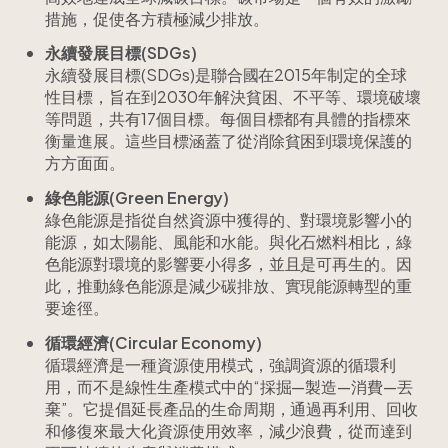
措施，促使各方積極減少排放。
永續發展目標(SDGs)
永續發展目標(SDGs)是聯合國在2015年制定的全球
性目標，旨在到2030年解決貧困、不平等、環境破壞
等問題，共有17個目標。每個目標都有具體的指標來
衡量進展。這些目標涵蓋了從消除貧困到環境保護的
方方面面。
綠色能源(Green Energy)
綠色能源是指從自然資源中獲得的、對環境影響小的
能源，如太陽能、風能和水能。與化石燃料相比，綠
色能源對環境的影響要小得多，並且是可再生的。因
此，推動綠色能源是減少碳排放、實現能源轉型的重
要途徑。
循環經濟(Circular Economy)
循環經濟是一種資源使用模式，強調資源的循環利
用，而不是線性生產模式中的“採掘—製造—消費—丟
棄”。它提倡延長產品的生命周期，通過再利用、回收
和修復來最大化資源使用效率，減少浪費，從而達到