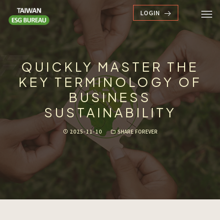
LOGIN
Advantage
ESG Database
QUICKLY MASTER THE
KEY TERMINOLOGY OF
Latest News
BUSINESS
About
SUSTAINABILITY
Member
2025-11-10
SHARE FOREVER
Pricing
Search Company