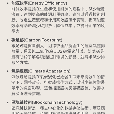
能源效率(Energy Efficiency)
能源效率是指在生產和使用能源的過程中，減少能源
浪費，達到更高的能源利用效率。這可以通過技術創
新、改進生產流程和使用高效設備來實現。提高能源
效率有助於減少碳排放，降低成本，並提升企業的競
爭力。
碳足跡(Carbon Footprint)
碳足跡是衡量個人、組織或產品所產生的溫室氣體排
放量，通常以二氧化碳(CO2)當量來計算。計算碳足
跡有助於了解各項活動對環境的影響，並尋求減少排
放的方式。
氣候適應(Climate Adaptation)
氣候適應是指在氣候變化已經發生或未來將發生的情
況下，調整政策、行動或操作方式，以減少氣候變遷
帶來的負面影響。這包括建設抗災基礎設施、改善水
資源管理等措施。
區塊鏈技術(Blockchain Technology)
區塊鏈技術是一種去中心化的數據存儲技術，廣泛應
用於金融領域，也被用於提高供應鏈透明度。它能夠