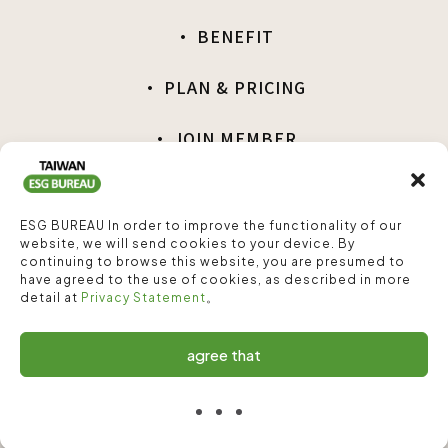
· BENEFIT
· PLAN & PRICING
· JOIN MEMBER
ESG BUREAU In order to improve the functionality of our
website, we will send cookies to your device. By
continuing to browse this website, you are presumed to
have agreed to the use of cookies, as described in more
detail at
Privacy Statement
。
agree that
Copyright© China Credit Information Service, Ltd, a CRIF Company.
|
Privacy Statement