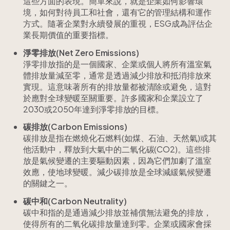
這些方面的表現。簡單來說，就是企業如何影響環
境，如何對待員工和社會，還有它的管理結構和運作
方式。隨著企業對永續發展的重視，ESG成為評估企
業長期價值的重要指標。
淨零排放(Net Zero Emissions)
淨零排放指的是一個國家、企業或個人將所有溫室氣
體排放量減至零，通常是透過減少排放和抵消排放來
實現。這意味著所有的排放量都被清除或避免，這對
於應對全球變暖至關重要。許多國家和企業設立了
2030或2050年達到淨零排放的目標。
碳排放(Carbon Emissions)
碳排放是指在燃燒化石燃料(如煤、石油、天然氣)或其
他活動中，釋放到大氣中的二氧化碳(CO2)。這些排
放是氣候變遷的主要驅動因素，因為它們加劇了溫室
效應，使地球變暖。減少碳排放是全球減緩氣候變遷
的關鍵之一。
碳中和(Carbon Neutrality)
碳中和指的是通過減少排放並補償無法避免的排放，
使得所有的二氧化碳排放量達到零。企業或國家會採